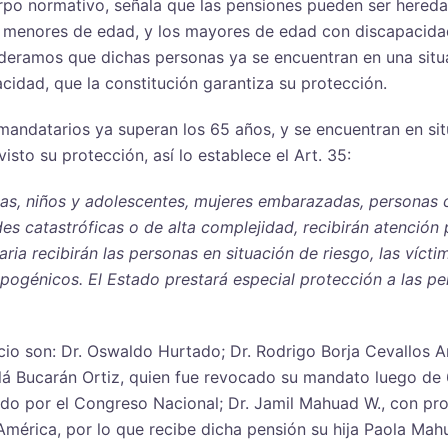
erpo normativo, señala que las pensiones pueden ser hered
os menores de edad, y los mayores de edad con discapacidad
sideramos que dichas personas ya se encuentran en una situ
idad, que la constitución garantiza su protección.
xmandatarios ya superan los 65 años, y se encuentran en sit
to su protección, así lo establece el Art. 35:
iñas, niños y adolescentes, mujeres embarazadas, personas
 catastróficas o de alta complejidad, recibirán atención p
aria recibirán las personas en situación de riesgo, las víct
ropogénicos. El Estado prestará especial protección a las 
cio son: Dr. Oswaldo Hurtado; Dr. Rodrigo Borja Cevallos Ar
alá Bucarán Ortiz, quien fue revocado su mandato luego de
ado por el Congreso Nacional; Dr. Jamil Mahuad W., con pr
mérica, por lo que recibe dicha pensión su hija Paola Mah