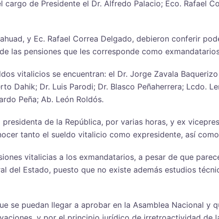
l cargo de Presidente el Dr. Alfredo Palacio; Eco. Rafael C
Mahuad, y Ec. Rafael Correa Delgado, debieron conferir po
 de las pensiones que les corresponde como exmandatarios,
dos vitalicios se encuentran: el Dr. Jorge Zavala Baquerizo
to Dahik; Dr. Luis Parodi; Dr. Blasco Peñaherrera; Lcdo. L
uardo Peña; Ab. León Roldós.
x presidenta de la República, por varias horas, y ex vicepre
ocer tanto el sueldo vitalicio como expresidente, así como
siones vitalicias a los exmandatarios, a pesar de que parec
al del Estado, puesto que no existe además estudios técni
ue se puedan llegar a aprobar en la Asamblea Nacional y q
iones, y por el principio jurídico de irretroactividad de la