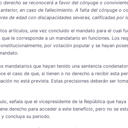
ismo derecho se reconocerá a favor del cónyuge o convivien
 anterior, en caso de fallecimiento. A falta del cónyuge o c
res de edad con discapacidades severas, calificadas por l
os artículos, una vez concluido el mandato para el cual fue
n que le corresponde a un mandatario en funciones. Los re
constitucionalmente, por votación popular y se hayan poses
 mandato.
os mandatarios que hayan tenido una sentencia condenatoria
e el caso de que, si tienen o no derecho a recibir esta pen
uación no está prevista. Estas precisiones deberán ser to
culo, señala que el vicepresidente de la República que haya
tiene derecho para acceder a este beneficio, pero no se est
 y concluya su periodo.