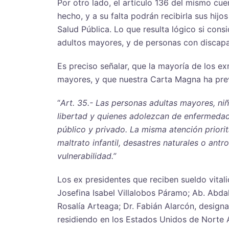
Por otro lado, el artículo 136 del mismo cu
hecho, y a su falta podrán recibirla sus hij
Salud Pública. Lo que resulta lógico si con
adultos mayores, y de personas con discapac
Es preciso señalar, que la mayoría de los e
mayores, y que nuestra Carta Magna ha previs
“
Art. 35.- Las personas adultas mayores, n
libertad y quienes adolezcan de enfermedades
público y privado. La misma atención priorit
maltrato infantil, desastres naturales o ant
vulnerabilidad.”
Los ex presidentes que reciben sueldo vitali
Josefina Isabel Villalobos Páramo; Ab. Abd
Rosalía Arteaga; Dr. Fabián Alarcón, design
residiendo en los Estados Unidos de Norte A