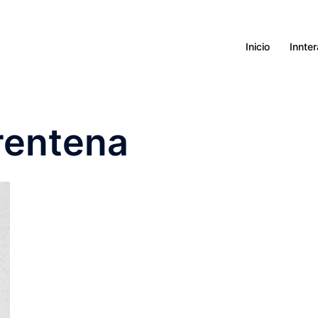
Inicio
Innte
rentena